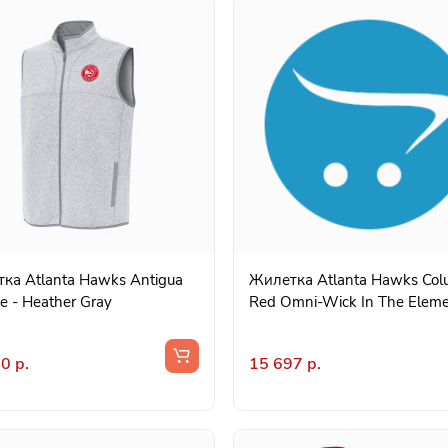
ка Atlanta Hawks Antigua
Жилетка Atlanta Hawks Col
e - Heather Gray
Red Omni-Wick In The Elem
0 р.
15 697 р.