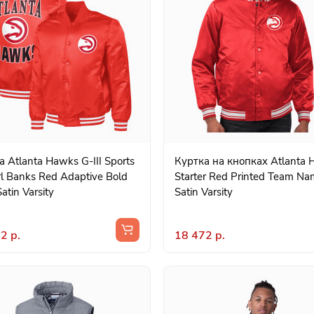
 Atlanta Hawks G-III Sports
Куртка на кнопках Atlanta
rl Banks Red Adaptive Bold
Starter Red Printed Team N
atin Varsity
Satin Varsity
2 р.
18 472 р.