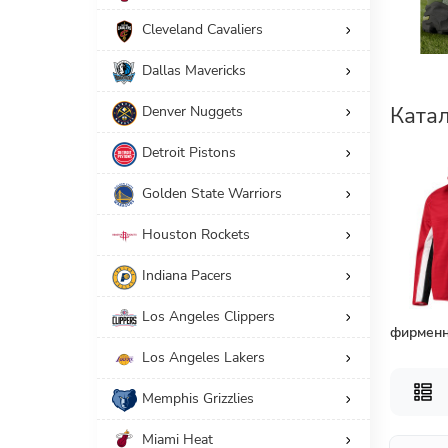
Cleveland Cavaliers
19
Куртки
Dallas Mavericks
Принадлежность
Ката
Denver Nuggets
19
Мужчинам
Detroit Pistons
Американский размер
Golden State Warriors
Производители
Houston Rockets
Indiana Pacers
СБРОС
Los Angeles Clippers
фирменн
Los Angeles Lakers
Memphis Grizzlies
Miami Heat