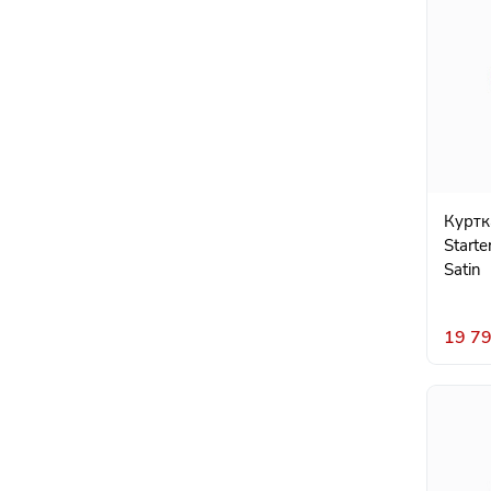
Куртк
Starte
Satin
19 79