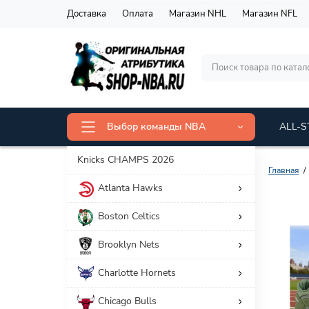
Доставка
Оплата
Магазин NHL
Магазин NFL
Выбор команды NBA
ALL-S
Knicks CHAMPS 2026
Главная
Atlanta Hawks
Фильтр товаров
Boston Celtics
Цена
Brooklyn Nets
11 646 р.
22 522 р.
Charlotte Hornets
Chicago Bulls
Категория