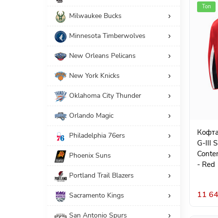
Топ
Milwaukee Bucks
Minnesota Timberwolves
New Orleans Pelicans
New York Knicks
Oklahoma City Thunder
Orlando Magic
Кофта
Philadelphia 76ers
G-III 
Conte
Phoenix Suns
- Red
Portland Trail Blazers
11 64
Sacramento Kings
San Antonio Spurs