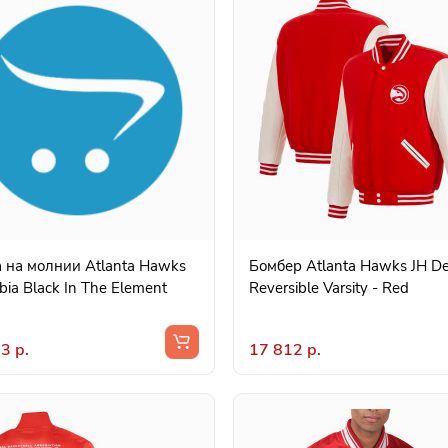
 на молнии Atlanta Hawks
Бомбер Atlanta Hawks JH De
ia Black In The Element
Reversible Varsity - Red
3 р.
17 812 р.