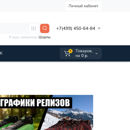
Личный кабинет
+7(499) 450-64-84
Я ищу, например,
Шорты
Tоваров,
0
VK
на
0 р.