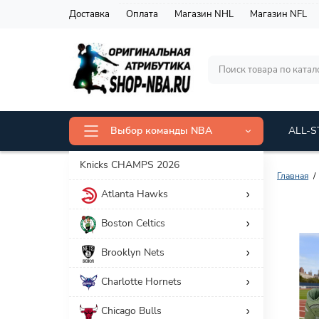
Доставка
Оплата
Магазин NHL
Магазин NFL
Выбор команды NBA
ALL-S
Knicks CHAMPS 2026
Главная
Atlanta Hawks
Фильтр товаров
Boston Celtics
Цена
Brooklyn Nets
4 639 р.
21 111 р.
Charlotte Hornets
Chicago Bulls
Принадлежность