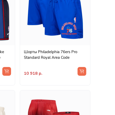
ike
Шорты Philadelphia 76ers Pro
e
Standard Royal Area Code
10 918 р.