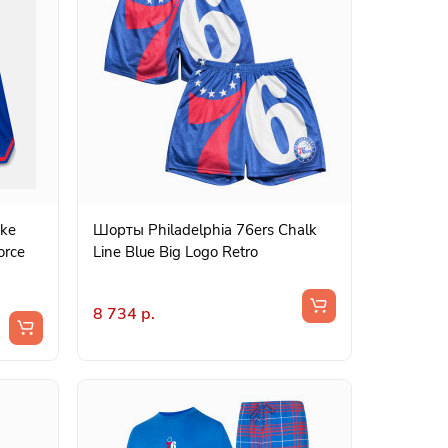
ike
Шорты Philadelphia 76ers Chalk
orce
Line Blue Big Logo Retro
8 734 р.