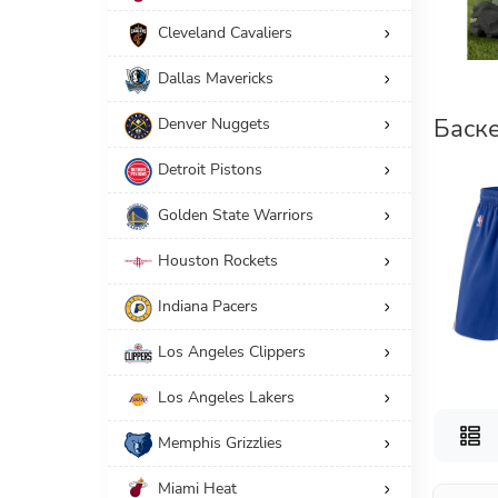
Cleveland Cavaliers
27
Мужчинам
Dallas Mavericks
Американский размер
Баске
Denver Nuggets
Производители
Detroit Pistons
СБРОС
Golden State Warriors
Houston Rockets
Indiana Pacers
Los Angeles Clippers
Los Angeles Lakers
Memphis Grizzlies
Miami Heat