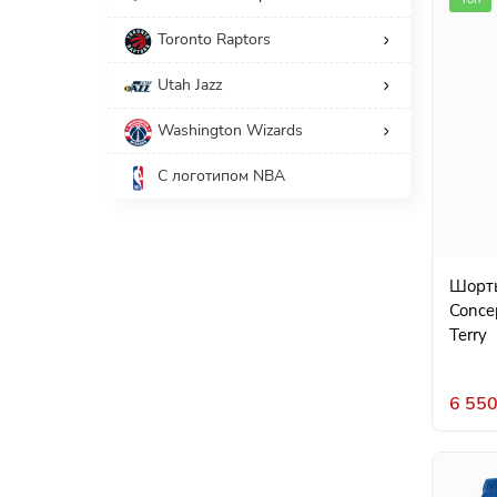
Toronto Raptors
Utah Jazz
Washington Wizards
С логотипом NBA
Шорты
Conce
Terry
6 550