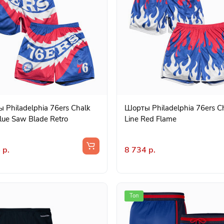
 Philadelphia 76ers Chalk
Шорты Philadelphia 76ers C
lue Saw Blade Retro
Line Red Flame
 р.
8 734 р.
Топ