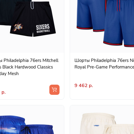
Philadelphia 76ers Mitchell
Шорты Philadelphia 76ers N
s Black Hardwood Classics
Royal Pre-Game Performanc
day Mesh
9 462 р.
 р.