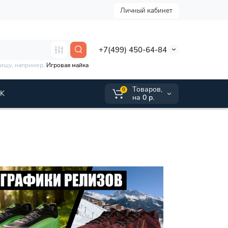
Личный кабинет
+7(499) 450-64-84
 ищу, например,
Игровая майка
Tоваров,
0
VK
на
0 р.