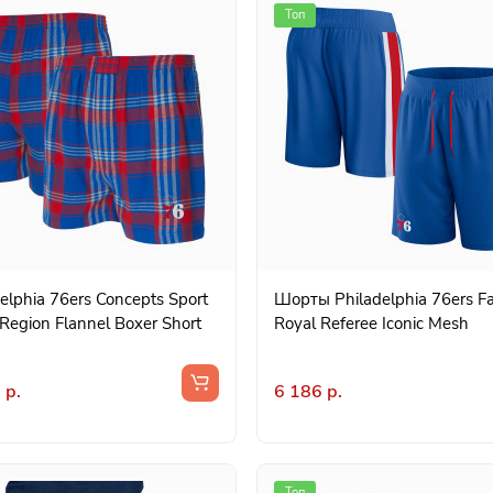
Топ
elphia 76ers Concepts Sport
Шорты Philadelphia 76ers Fa
Region Flannel Boxer Short
Royal Referee Iconic Mesh
 р.
6 186 р.
Топ