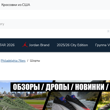
Кроссовки из США
Я
TAR 2026
Jordan Brand
2025/26 City Edition
Группа 
Philadelphia 76ers
Шорты