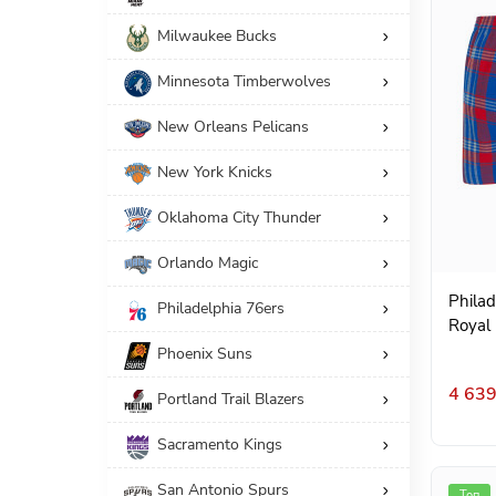
Milwaukee Bucks
Minnesota Timberwolves
New Orleans Pelicans
New York Knicks
Oklahoma City Thunder
Orlando Magic
Philad
Philadelphia 76ers
Royal 
Phoenix Suns
4 639
Portland Trail Blazers
Sacramento Kings
San Antonio Spurs
Топ