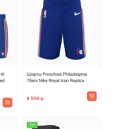
III
Шорты Preschool Philadelphia
Red
76ers Nike Royal Icon Replica
6 550 р.
Топ