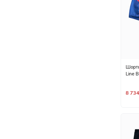
Шорты
Line B
8 734