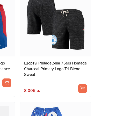
ogo
Шорты Philadelphia 76ers Homage
rmance
Charcoal Primary Logo Tri-Blend
Sweat
8 006 р.