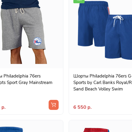
 Philadelphia 76ers
Шорты Philadelphia 76ers G-
pts Sport Gray Mainstream
Sports by Carl Banks Royal/
Sand Beach Volley Swim
 р.
6 550 р.