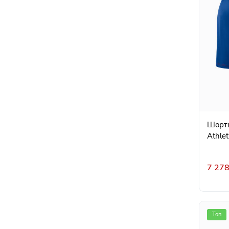
Шорты
Athlet
7 278
Топ