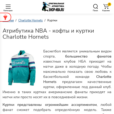
0
Категории
Поиск
Корзина
Главная
Charlotte Hornets
Куртки
Атрибутика NBA - кофты и куртки
Charlotte Hornets
Баскетбол является уникальным видом
спорта,
большинство фанатов
известных клубов НБА приходят на
матчи даже в холодную погоду. Чтобы
максимально показать свою любовь к
баскетбольной команде
Charlotte
Hornets
предлагаем качественные
куртки, оформленные под данный клуб.
Именно в таких куртках американские фанаты приходят на
матчи или просто носят их в повседневной жизни.
Куртки представлены огромнейшим ассортиментом
, любой
фанат сможет подобрать определённую модель. Также