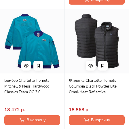
Бомбер Charlotte Hornets
Жилетка Charlotte Hornets
Mitchell & Ness Hardwood
Columbia Black Powder Lite
Classics Team OG 3.0
Omni-Heat Reflective
Lightweight Satin - Teal
18 472 р.
18 868 р.
В корзину
В корзину