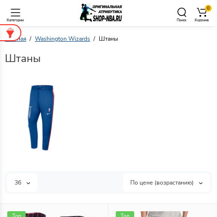
0
Категории
Поиск
Корзина
Главная
Washington Wizards
Штаны
Штаны
36
По цене (возрастанию)
Топ
Топ