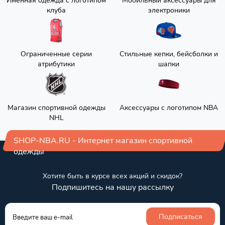
Именная одежда с логотипом
Мобильный аксессуары для
клуба
электроники
Ограниченные серии
Стильные кепки, бейсболки и
атрибутики
шапки
Магазин спортивной одежды
Аксессуары с логотипом NBA
NHL
SHOP-NBA.RU - Интернет магазин спортивной
одежды
Хотите быть в курсе всех акций и скидок?
Подпишитесь на нашу рассылку
Подписаться