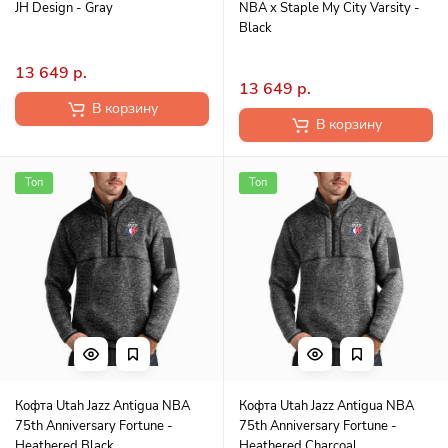
JH Design - Gray
NBA x Staple My City Varsity -
Black
13 649 р.
13 649 р.
В корзину
В корзину
Топ
Топ
Кофта Utah Jazz Antigua NBA
Кофта Utah Jazz Antigua NBA
75th Anniversary Fortune -
75th Anniversary Fortune -
Heathered Black
Heathered Charcoal