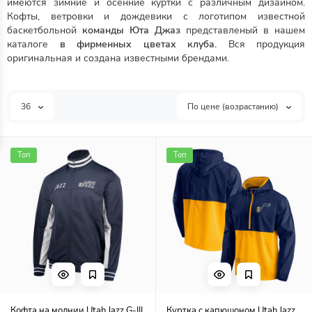
имеются зимние и осенние куртки с различным дизайном.
Кофты, ветровки и дождевики с логотипом известной
баскетбольной
команды Юта Джаз
представленый в нашем
каталоге
в фирменных цветах клуба.
Вся продукция
оригинальная и создана известными брендами.
36
По цене (возрастанию)
Топ
Топ
Кофта на молнии Utah Jazz G-III
Куртка с капюшоном Utah Jazz