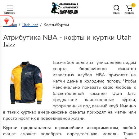
0
Категории
Поиск
Корзина
Главная
Utah Jazz
Кофты/Куртки
Атрибутика NBA - кофты и куртки Utah
Jazz
Баскетбол является уникальным видом
спорта,
большинство фанатов
известных клубов НБА приходят на
матчи даже в холодную погоду. Чтобы
максимально показать свою любовь к
баскетбольной команде
Utah Jazz
предлагаем качественные куртки,
оформленные под данный клуб. Именно
в таких куртках американские фанаты приходят на матчи или
просто носят их в повседневной жизни.
Куртки представлены огромнейшим ассортиментом
, любой
фанат сможет подобрать определённую модель. Также