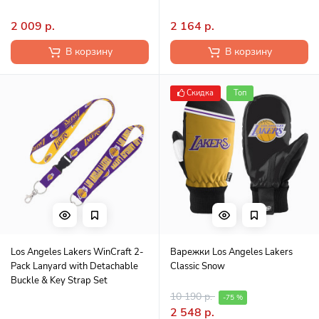
2 009 р.
2 164 р.
В корзину
В корзину
Скидка
Топ
Los Angeles Lakers WinCraft 2-
Варежки Los Angeles Lakers
Pack Lanyard with Detachable
Classic Snow
Buckle & Key Strap Set
10 190 р.
-75 %
2 548 р.