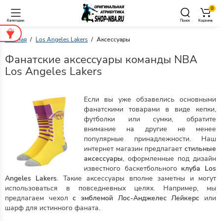
0
Категории
Поиск
Корзина
Главная
Los Angeles Lakers
Аксессуары
Фанатские аксессуары команды NBA
Los Angeles Lakers
Если вы уже обзавелись основными
фанатскими товарами в виде кепки,
футболки или сумки, обратите
внимание на другие не менее
популярные принадлежности. Наш
интернет магазин предлагает
стильные
аксессуары
, оформленные под дизайн
известного баскетбольного
клуба
Los
Angeles Lakers
. Такие аксессуары вполне заметны и могут
использоваться в повседневных целях. Например, мы
предлагаем чехол
с эмблемой
Лос-Анджелес Лейкерс
или
шарф для истинного фаната.