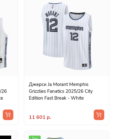
Джерси Ja Morant Memphis
5/26
Grizzlies Fanatics 2025/26 City
te
Edition Fast Break - White
11 601 р.
Топ