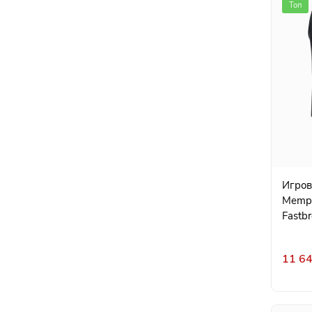
Топ
Игровая ф
Memph
Fastbr
11 64