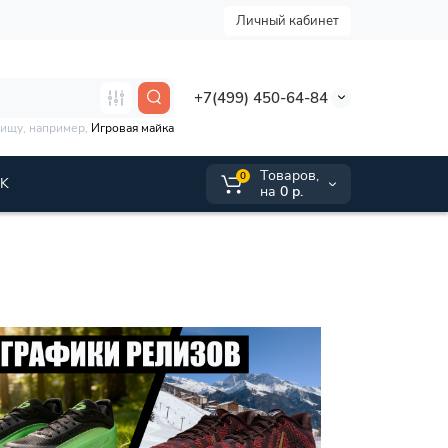
Личный кабинет
+7(499) 450-64-84
 ищу, например,
Игровая майка
Tоваров,
0
VK
на
0 р.