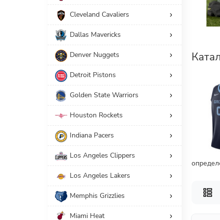
Cleveland Cavaliers
69
Игровая форма
Dallas Mavericks
Принадлежность
Катал
Denver Nuggets
69
Мужчинам
1
Детям
Detroit Pistons
Golden State Warriors
Американский размер
Houston Rockets
Особенность
Indiana Pacers
7
2022/23 City Edition
1
Именная одежда
Los Angeles Clippers
определ
1
2023/24 City Edition
Los Angeles Lakers
Производители
Memphis Grizzlies
Miami Heat
СБРОС