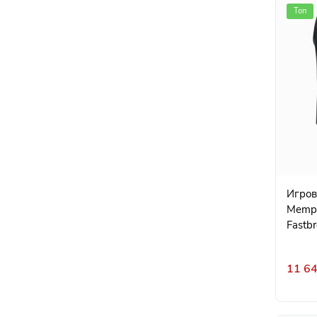
Топ
Игровая 
Memph
Fastbr
11 64