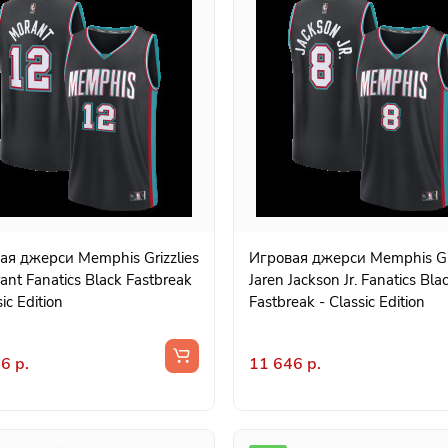
ая джерси Memphis Grizzlies
Игровая джерси Memphis Gri
ant Fanatics Black Fastbreak
Jaren Jackson Jr. Fanatics Bla
sic Edition
Fastbreak - Classic Edition
6 р.
11 646 р.