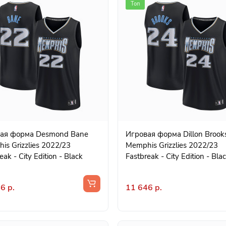
Топ
орма Desmond Bane
Игровая форма Dillon Brooks
is Grizzlies 2022/23
Memphis Grizzlies 2022/23
eak - City Edition - Black
Fastbreak - City Edition - Bla
6 р.
11 646 р.