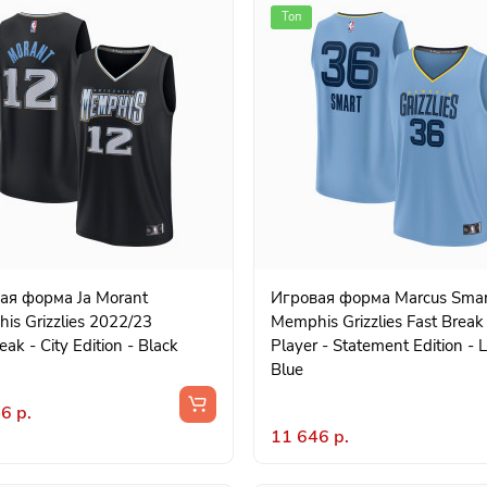
Топ
форма Ja Morant
Игровая форма Marcus Smart
is Grizzlies 2022/23
Memphis Grizzlies Fast Break
eak - City Edition - Black
Player - Statement Edition - L
Blue
6 р.
11 646 р.