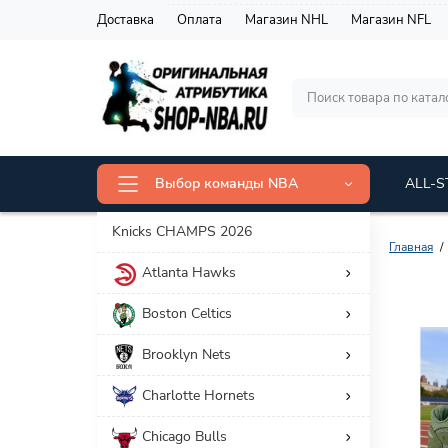
Доставка
Оплата
Магазин NHL
Магазин NFL
Выбор команды NBA
ALL-S
Knicks CHAMPS 2026
Главная
Atlanta Hawks
Фильтр товаров
Boston Celtics
Цена
Brooklyn Nets
9 935 р.
31 849 р.
Charlotte Hornets
Chicago Bulls
Категория