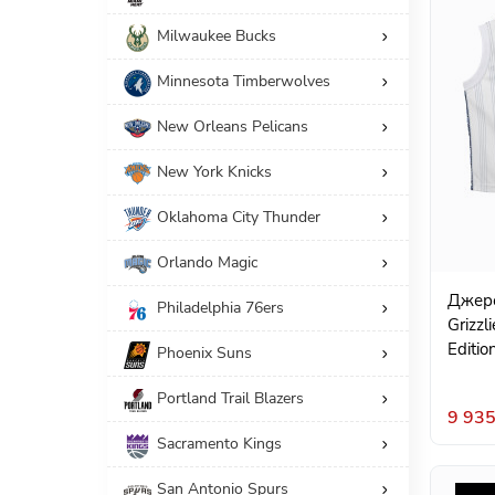
Milwaukee Bucks
Minnesota Timberwolves
New Orleans Pelicans
New York Knicks
Oklahoma City Thunder
Orlando Magic
Джерс
Philadelphia 76ers
Grizzl
Editi
Phoenix Suns
Portland Trail Blazers
9 935
Sacramento Kings
San Antonio Spurs