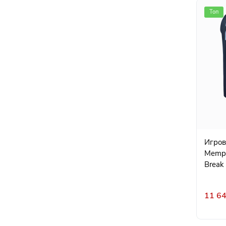
Топ
Игровая ф
Memphi
Break 
11 64