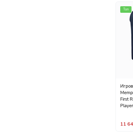
Топ
Игровая ф
Memph
First 
Player
11 64