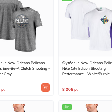
лка New Orleans Pelicans
Футболка New Orleans Peli
s Ene-Be-A Clutch Shooting -
Nike City Edition Shooting
er Gray
Performance - White/Purple
 р.
8 006 р.
Топ