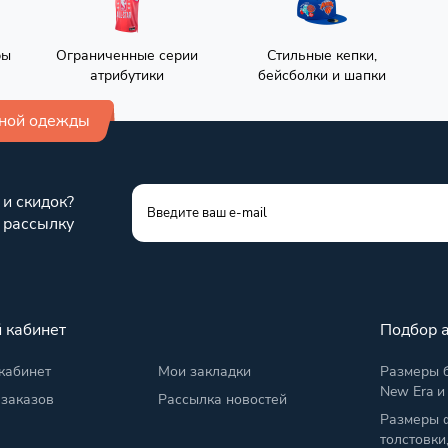
ры
Ограниченные серии
Стильные кепки,
атрибутики
бейсболки и шапки
вной одежды
 и скидок?
 рассылку
 кабинет
Подбор 
кабинет
Мои закладки
Размеры б
New Era и
 заказов
Рассылка новостей
Размеры 
толстовки