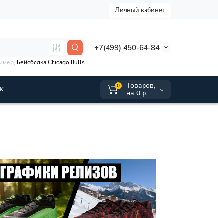
Личный кабинет
+7(499) 450-64-84
ример,
Бейсболка Chicago Bulls
Tоваров,
0
VK
на
0 р.