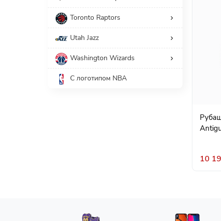
Toronto Raptors
Utah Jazz
Washington Wizards
С логотипом NBA
Рубаш
Antigu
10 19