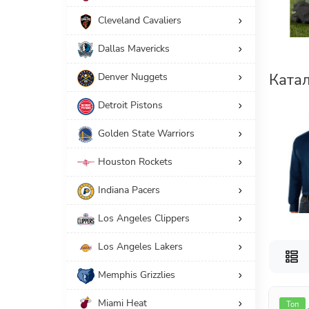
Cleveland Cavaliers
6
Свитера/Рубашки
Dallas Mavericks
Принадлежность
Ката
Denver Nuggets
6
Мужчинам
Detroit Pistons
Американский размер
Golden State Warriors
Производители
Houston Rockets
Indiana Pacers
СБРОС
Los Angeles Clippers
Los Angeles Lakers
Memphis Grizzlies
Miami Heat
Топ