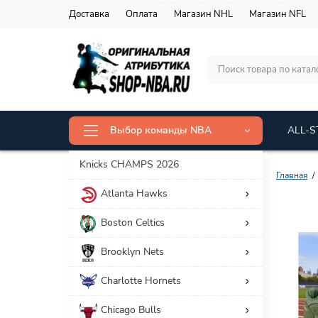
Доставка
Оплата
Магазин NHL
Магазин NFL
Выбор команды NBA
ALL-S
Knicks CHAMPS 2026
Главная
Atlanta Hawks
Фильтр товаров
Boston Celtics
Цена
Brooklyn Nets
7 278 р.
10 827 р.
Charlotte Hornets
Chicago Bulls
Категория