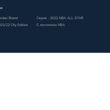
ии
rdan Brand
Серия - 2022 NBA ALL-STAR
21/22 City Edition
С логотипом NBA