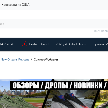
Кроссовки из США
Я ищу, нап
TAR 2026
Jordan Brand
2025/26 City Edition
Группа 
New Orleans Pelicans
Свитера/Рубашки