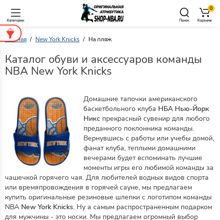
0
Категории
Поиск
Корзина
Главная
New York Knicks
На пляж
Каталог обуви и аксессуаров команды
NBA New York Knicks
Домашние тапочки американского
баскетбольного клуба
НБА Нью-Йорк
Никс
прекрасный сувенир для любого
преданного поклонника команды.
Вернувшись с работы или учебы домой,
фанат клуба, теплыми домашними
вечерами будет вспоминать лучшие
моменты игры его любимой команды за
чашечкой горячего чая. Для любителей водных видов спорта
или времяпровождения в горячей сауне, мы предлагаем
купить оригинальные резиновые шлепки с логотипом команды
NBA
New York Knicks
. Ну а самым распространенным подарком
для мужчины - это носки. Мы предлагаем огромный выбор