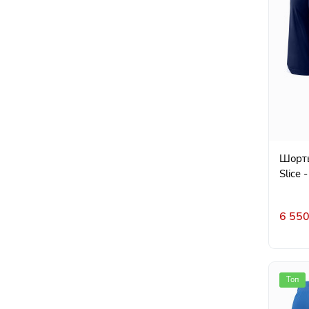
Шорты
Slice 
6 550
Топ