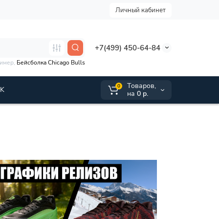
Личный кабинет
+7(499) 450-64-84
ример,
Бейсболка Chicago Bulls
Tоваров,
0
VK
на
0 р.