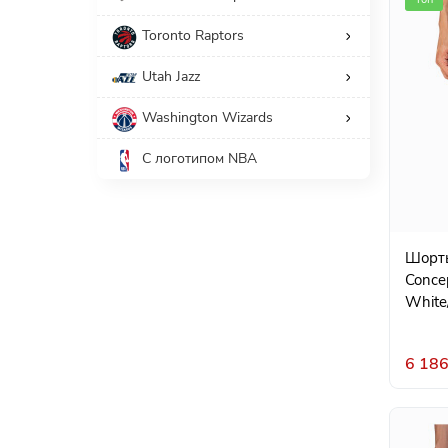
Toronto Raptors
Utah Jazz
Washington Wizards
С логотипом NBA
Шорты
Concep
White
6 186