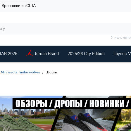
Кроссовки из США
Я ищу, нап
TAR 2026
Jordan Brand
2025/26 City Edition
Группа 
Minnesota Timberwolves
Шорты