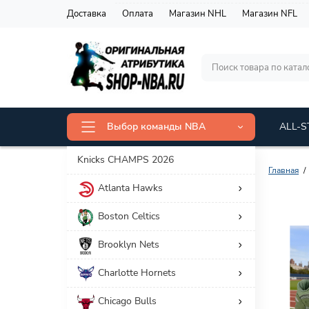
Доставка
Оплата
Магазин NHL
Магазин NFL
Выбор команды NBA
ALL-S
Knicks CHAMPS 2026
Главная
Atlanta Hawks
Фильтр товаров
Boston Celtics
Цена
Brooklyn Nets
5 413 р.
15 014 р.
Charlotte Hornets
Chicago Bulls
Категория