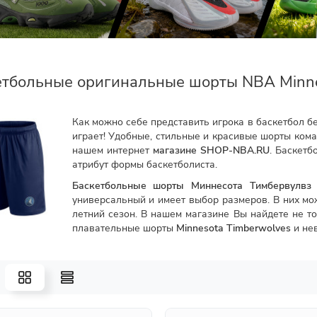
етбольные оригинальные шорты NBA Minne
Как можно себе представить игрока в баскетбол бе
играет! Удобные, стильные и красивые шорты ко
нашем интернет
магазине SHOP-NBA.RU
. Баскет
атрибут формы баскетболиста.
Баскетбольные шорты Миннесота Тимбервулвз
универсальный и имеет выбор размеров. В них мож
летний сезон. В нашем магазине Вы найдете не т
плавательные шорты
Minnesota Timberwolves
и нев