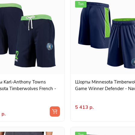
Топ
 Karl-Anthony Towns
Шорты Minnesota Timberwo
sota Timberwolves French -
Game Winner Defender - Na
5 413 р.
 р.
Топ