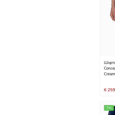
Шорты
Concep
Crea
6 259
Топ