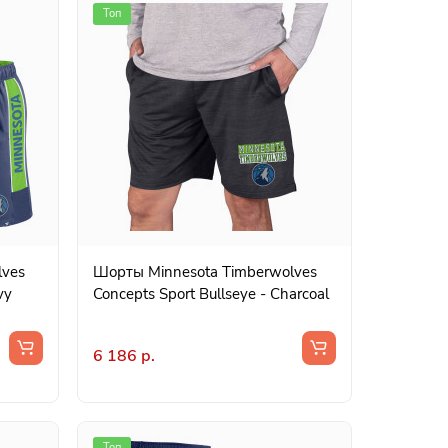
Топ
lves
Шорты Minnesota Timberwolves
vy
Concepts Sport Bullseye - Charcoal
6 186 р.
Топ