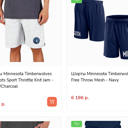
 Minnesota Timberwolves
Шорты Minnesota Timberwo
ts Sport Throttle Knit Jam -
Free Throw Mesh - Navy
/Charcoal
6 186 р.
 р.
Топ