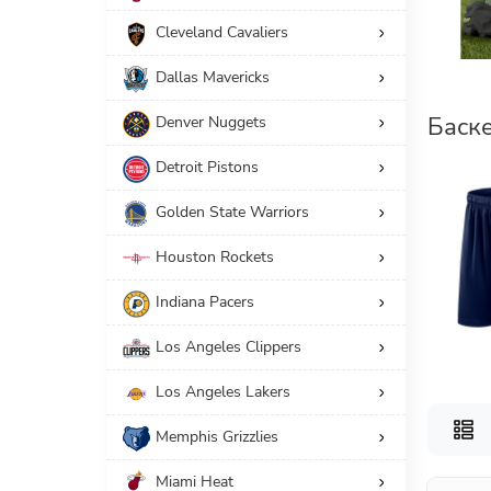
Cleveland Cavaliers
18
Шорты
2
Шортыы
Dallas Mavericks
Принадлежность
Баск
Denver Nuggets
20
Мужчинам
Detroit Pistons
Golden State Warriors
Американский размер
Houston Rockets
Производители
Indiana Pacers
СБРОС
Los Angeles Clippers
Los Angeles Lakers
Memphis Grizzlies
Miami Heat