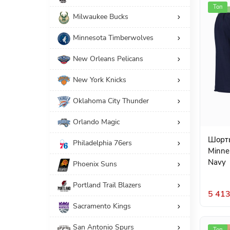
Топ
Milwaukee Bucks
Minnesota Timberwolves
New Orleans Pelicans
New York Knicks
Oklahoma City Thunder
Orlando Magic
Шорты
Philadelphia 76ers
Minne
Navy
Phoenix Suns
Portland Trail Blazers
5 413
Sacramento Kings
San Antonio Spurs
Топ