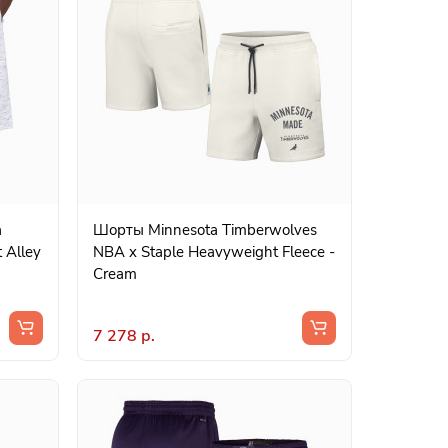
a
Шорты Minnesota Timberwolves
 Alley
NBA x Staple Heavyweight Fleece -
Cream
7 278 р.