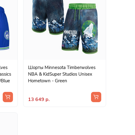
lves
Шорты Minnesota Timberwolves
assics
NBA & KidSuper Studios Unisex
/Blue
Hometown - Green
13 649 р.