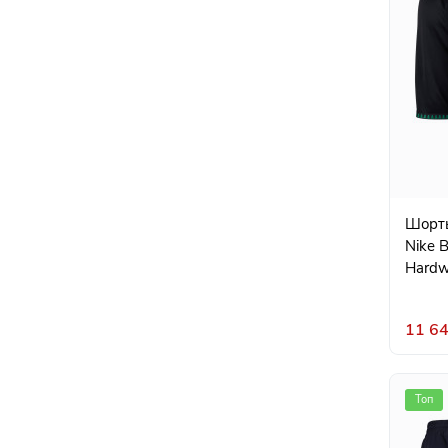
Шорты
Nike B
Hardw
11 64
Топ