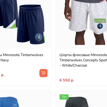
 Minnesota Timberwolves
Шорты флисовые Minnesot
- Navy
Timberwolves Concepts Sport
- White/Charcoal
 р.
6 550 р.
Топ