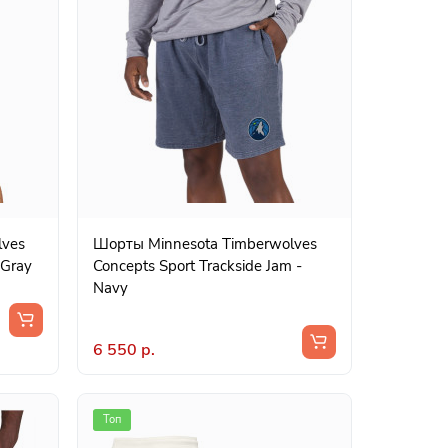
lves
Шорты Minnesota Timberwolves
 Gray
Concepts Sport Trackside Jam -
Navy
6 550 р.
Топ