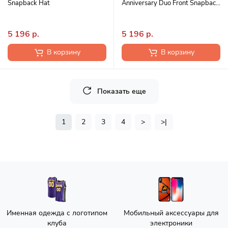
Snapback Hat
Anniversary Duo Front Snapback
Hat
5 196 р.
5 196 р.
В корзину
В корзину
Показать еще
1
2
3
4
>
>|
Именная одежда с логотипом
Мобильный аксессуары для
клуба
электроники