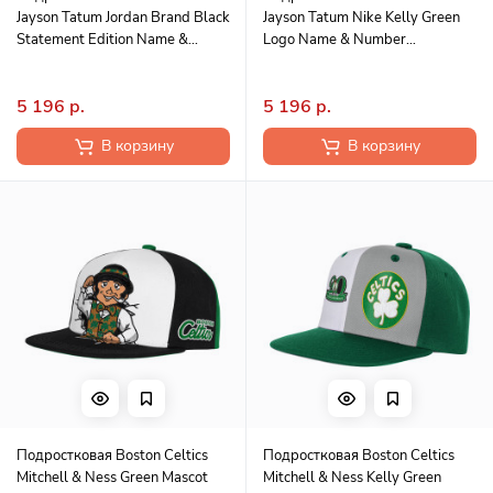
Jayson Tatum Jordan Brand Black
Jayson Tatum Nike Kelly Green
Statement Edition Name &
Logo Name & Number
Number Player T-Shirt
Performance T-Shirt
5 196 р.
5 196 р.
В корзину
В корзину
Подростковая Boston Celtics
Подростковая Boston Celtics
Mitchell & Ness Green Mascot
Mitchell & Ness Kelly Green