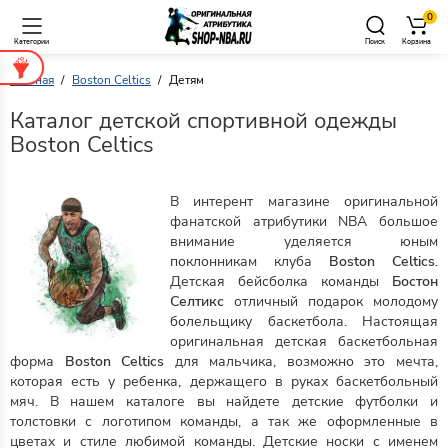
0
Категории
Поиск
Корзина
Главная
Boston Celtics
Детям
Каталог детской спортивной одежды
Boston Celtics
В интерент магазине оригинальной
фанатской атрибутики NBA большое
внимание уделяется юным
поклонникам клуба
Boston Celtics
.
Детская бейсболка команды
Бостон
Селтикс
отличный подарок молодому
болельщику баскетбола. Настоящая
оригинальная детская баскетбольная
форма
Boston Celtics
для мальчика, возможно это мечта,
которая есть у ребенка, держащего в руках баскетбольный
мяч. В нашем каталоге вы найдете детские футболки и
толстовки с логотипом команды, а так же оформленные в
цветах и стиле любимой команды. Детские носки с именем