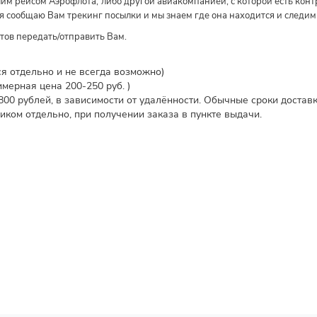
им рейсом Аэрофлота, либо другой авиакомпанией, с которой есть конт
 я сообщаю Вам трекинг посылки и мы знаем где она находится и следим
отов передать/отправить Вам.
я отдельно и не всегда возможно)
мерная цена 200-250 руб. )
800 рублей, в зависимости от удалённости. Обычные сроки доставк
ком отдельно, при получении заказа в пункте выдачи.