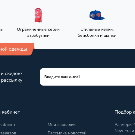
ры
Ограниченные серии
Стильные кепки,
атрибутики
бейсболки и шапки
вной одежды
 и скидок?
 рассылку
 кабинет
Подбор 
кабинет
Мои закладки
Размеры б
New Era и
 заказов
Рассылка новостей