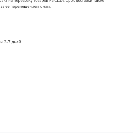
ракт на перевозку товаров из США. Срок доставки также
 за её перемещением к нам.
и 2-7 дней.