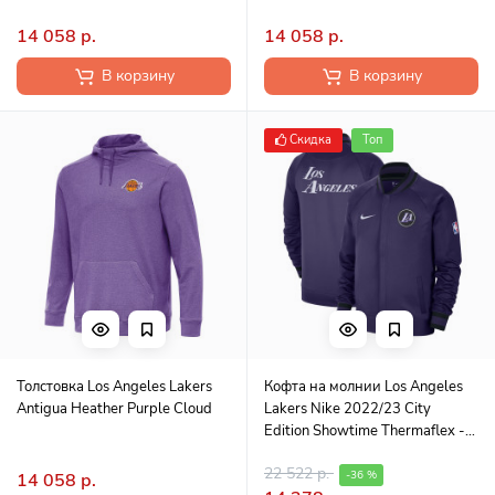
14 058 р.
14 058 р.
В корзину
В корзину
Скидка
Топ
Толстовка Los Angeles Lakers
Кофта на молнии Los Angeles
Antigua Heather Purple Cloud
Lakers Nike 2022/23 City
Edition Showtime Thermaflex -
Gray
22 522 р.
-36 %
14 058 р.