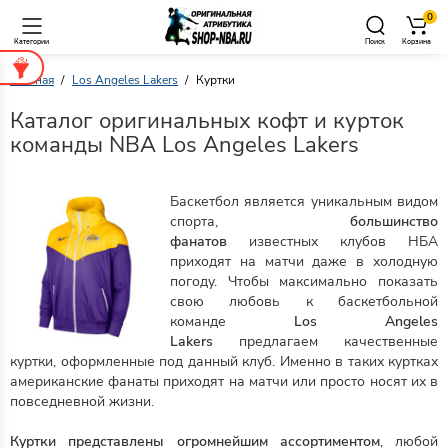
0
Категории
Поиск
Корзина
Главная
Los Angeles Lakers
Куртки
Каталог оригинальных кофт и курток
команды NBA Los Angeles Lakers
Баскетбол является уникальным видом
спорта,
большинство
фанатов
известных клубов НБА
приходят на матчи даже в холодную
погоду. Чтобы максимально показать
свою любовь к баскетбольной
команде
Los Angeles
Lakers
предлагаем качественные
куртки, оформленные под данный клуб. Именно в таких куртках
американские фанаты приходят на матчи или просто носят их в
повседневной жизни.
Куртки представлены огромнейшим ассортиментом
, любой