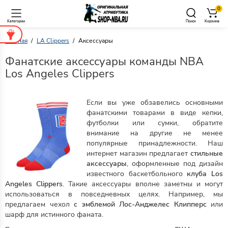
0
Категории
Поиск
Корзина
Главная
LA Clippers
Аксессуары
Фанатские аксессуары команды NBA
Los Angeles Clippers
Если вы уже обзавелись основными
фанатскими товарами в виде кепки,
футболки или сумки, обратите
внимание на другие не менее
популярные принадлежности. Наш
интернет магазин предлагает
стильные
аксессуары
, оформленные под дизайн
известного баскетбольного
клуба Los
Angeles Clippers
. Такие аксессуары вполне заметны и могут
использоваться в повседневных целях. Например, мы
предлагаем чехол
с эмблемой Лос-Анджелес Клипперс
или
шарф для истинного фаната.