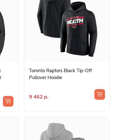
x
Toronto Raptors Black Tip-Off
r
Pullover Hoodie
9 462 р.