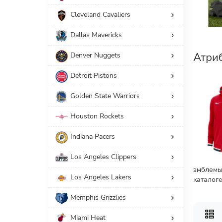
Cleveland Cavaliers
112
Толстовки
Dallas Mavericks
Принадлежность
Атриб
Denver Nuggets
112
Мужчинам
Detroit Pistons
Американский размер
Golden State Warriors
Производители
Houston Rockets
Indiana Pacers
СБРОС
Los Angeles Clippers
эмблемы
Los Angeles Lakers
каталог
Memphis Grizzlies
Miami Heat