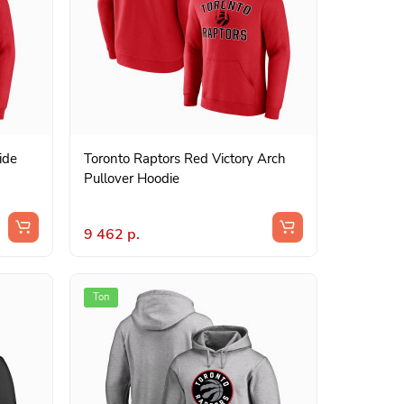
ide
Toronto Raptors Red Victory Arch
Pullover Hoodie
9 462 р.
Топ