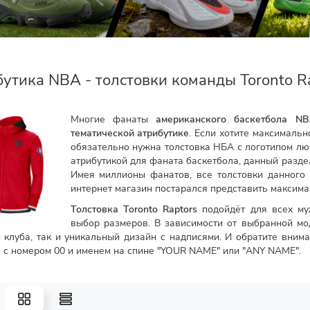
утика NBA - толстовки команды Toronto R
Многие фанаты
американского баскетбола N
тематической атрибутике
. Если хотите максимальн
обязательно нужна толстовка НБА с логотипом лю
атрибутикой для фаната баскетбола, данный разд
Имея миллионы фанатов, все толстовки данного
интернет магазин постарался представить максим
Толстовка Toronto Raptors
подойдёт для всех му
выбор размеров. В зависимости от выбранной мод
 клуба, так и уникальный дизайн с надписями. И обратите вним
е с номером 00 и именем на спине "YOUR NAME" или "ANY NAME".