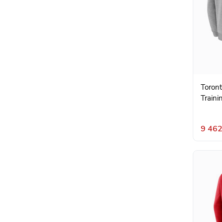
Toron
Traini
9 462