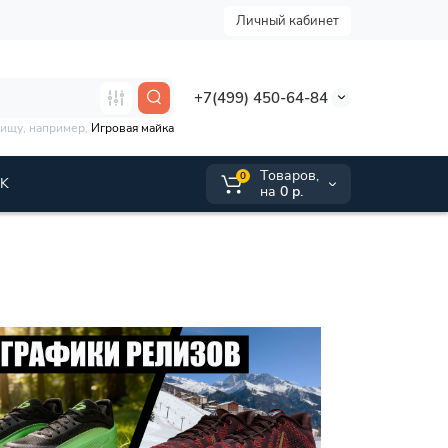
Личный кабинет
+7(499) 450-64-84
 ищу, например,
Игровая майка
Tоваров,
0
VK
на
0 р.