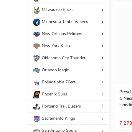
Milwaukee Bucks
Minnesota Timberwolves
New Orleans Pelicans
New York Knicks
Oklahoma City Thunder
Orlando Magic
Philadelphia 76ers
Presch
Phoenix Suns
& Ness
Hoodi
Portland Trail Blazers
Sacramento Kings
7 278
San Antonio Spurs