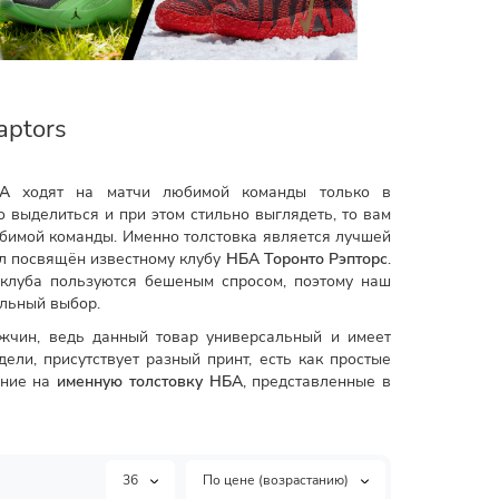
aptors
BA
ходят на матчи любимой команды только в
о выделиться и при этом стильно выглядеть, то вам
бимой команды. Именно толстовка является лучшей
ел посвящён известному клубу
НБА Торонто Рэпторс
.
 клуба пользуются бешеным спросом, поэтому наш
альный выбор.
жчин, ведь данный товар универсальный и имеет
ели, присутствует разный принт, есть как простые
ание на
именную толстовку НБА
, представленные в
36
По цене (возрастанию)