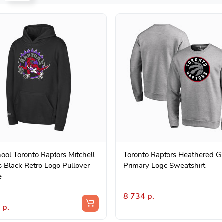
ool Toronto Raptors Mitchell
Toronto Raptors Heathered G
 Black Retro Logo Pullover
Primary Logo Sweatshirt
e
8 734 р.
 р.