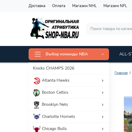
Доставка
Оплата
Магазин NHL
Магазин NFL
Выбор команды NBA
ALL-S
Knicks CHAMPS 2026
Главная
Atlanta Hawks
Фильтр товаров
Boston Celtics
Цена
Brooklyn Nets
7 278 р.
30 348 р.
Charlotte Hornets
Chicago Bulls
Категория