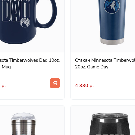
sota Timberwolves Dad 19oz.
Стакан Minnesota Timberwo
r Mug
20oz. Game Day
 р.
4 330 р.