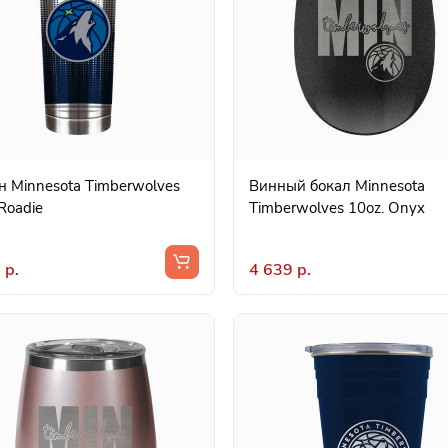
н Minnesota Timberwolves
Винный бокал Minnesota
Roadie
Timberwolves 10oz. Onyx
 р.
4 639 р.