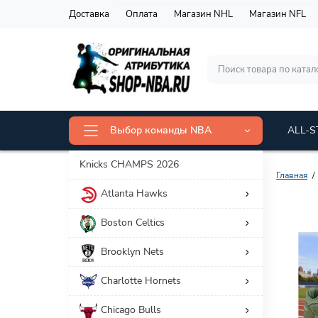
Доставка
Оплата
Магазин NHL
Магазин NFL
Выбор команды NBA
ALL-S
Knicks CHAMPS 2026
Главная
Atlanta Hawks
Фильтр товаров
Boston Celtics
Цена
Brooklyn Nets
3 402 р.
16 516 р.
Charlotte Hornets
Chicago Bulls
Категория