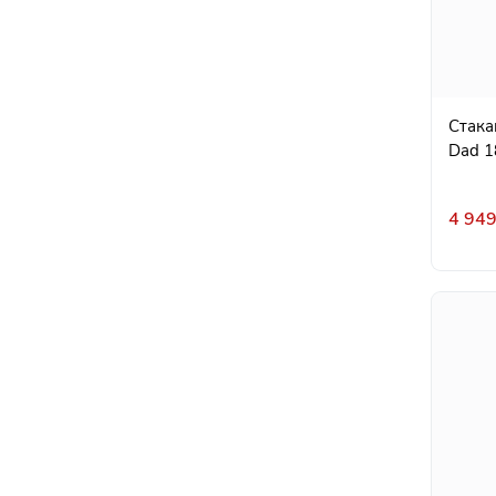
Стака
Dad 1
4 949