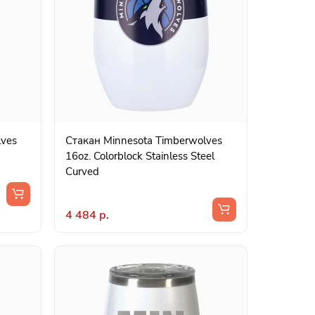
lves
Стакан Minnesota Timberwolves
16oz. Colorblock Stainless Steel
Curved
4 484 р.