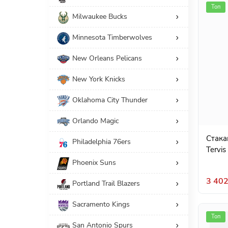
Топ
Milwaukee Bucks
Minnesota Timberwolves
New Orleans Pelicans
New York Knicks
Oklahoma City Thunder
Orlando Magic
Стака
Philadelphia 76ers
Tervis
Phoenix Suns
3 402
Portland Trail Blazers
Sacramento Kings
Топ
San Antonio Spurs