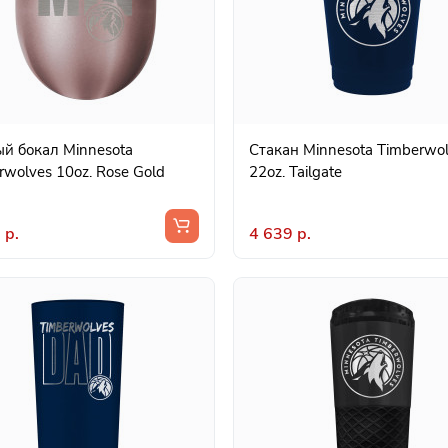
й бокал Minnesota
Стакан Minnesota Timberwo
rwolves 10oz. Rose Gold
22oz. Tailgate
 р.
4 639 р.