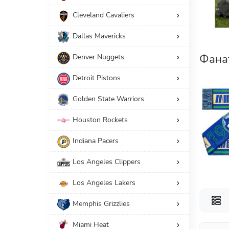
Cleveland Cavaliers
138
Аксессуары
Dallas Mavericks
Американский размер
Фана
Denver Nuggets
Производители
Detroit Pistons
СБРОС
Golden State Warriors
Houston Rockets
Indiana Pacers
Los Angeles Clippers
Los Angeles Lakers
Memphis Grizzlies
Miami Heat