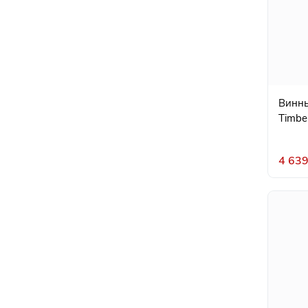
Винны
Timbe
4 639