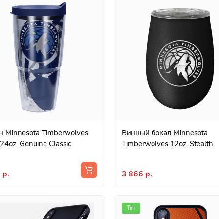
н Minnesota Timberwolves
Винный бокал Minnesota
 24oz. Genuine Classic
Timberwolves 12oz. Stealth
 р.
3 866 р.
Топ