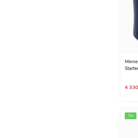
Minne
Starte
4 330
Топ