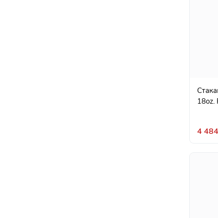
Стака
18oz. 
4 484