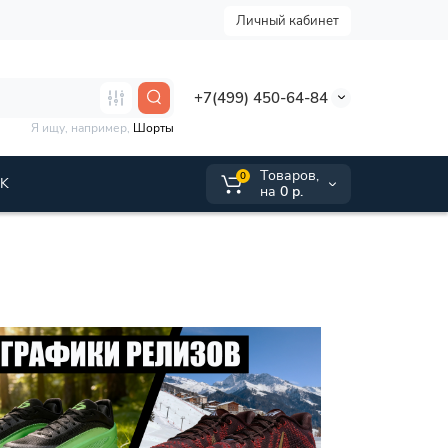
Личный кабинет
+7(499) 450-64-84
Я ищу, например,
Шорты
Tоваров,
0
VK
на
0 р.