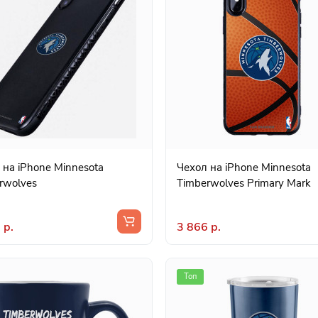
 на iPhone Minnesota
Чехол на iPhone Minnesota
rwolves
Timberwolves Primary Mark
 р.
3 866 р.
Топ