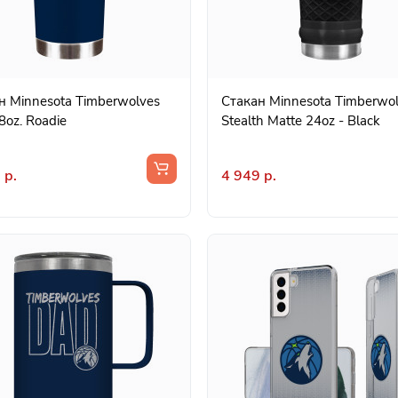
н Minnesota Timberwolves
Стакан Minnesota Timberwo
8oz. Roadie
Stealth Matte 24oz - Black
 р.
4 949 р.