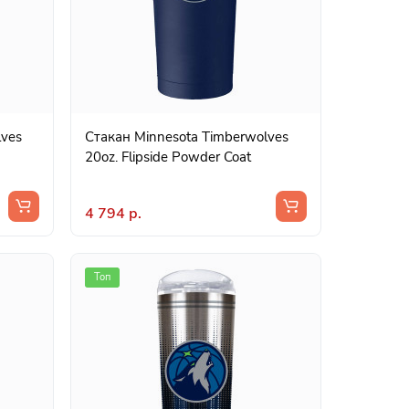
lves
Стакан Minnesota Timberwolves
20oz. Flipside Powder Coat
4 794 р.
Топ