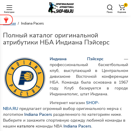
0
Категории
Поиск
Корзина
Главная
Indiana Pacers
Полный каталог оригинальной
атрибутики НБА Индиана Пэйсерс
Индиана Пэйсерс
—
профессиональный баскетбольный
клуб, выступающий в Центральном
дивизионе Восточной конференции
НБА. Команда была основана в 1967
году. Клуб базируется в городе
Индианаполис, штат Индиана.
Интернет магазин
SHOP-
NBA.RU
предлагает огромный выбор оригинального мерча с
логотипом
Indiana Pacers
разделенного по категориям ниже.
Выберите и закажите спортивную одежду любимой команды в
нашем
каталоге
команды NBA
Indiana Pacers
.