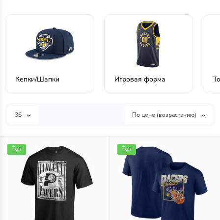
Кепки/Шапки
Игровая форма
Т
36
По цене (возрастанию)
Топ
Топ