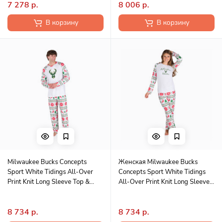
7 278 р.
8 006 р.
В корзину
В корзину
Milwaukee Bucks Concepts
Женская Milwaukee Bucks
Sport White Tidings All-Over
Concepts Sport White Tidings
Print Knit Long Sleeve Top &
All-Over Print Knit Long Sleeve
Pants Set
Top & Pants Set
8 734 р.
8 734 р.