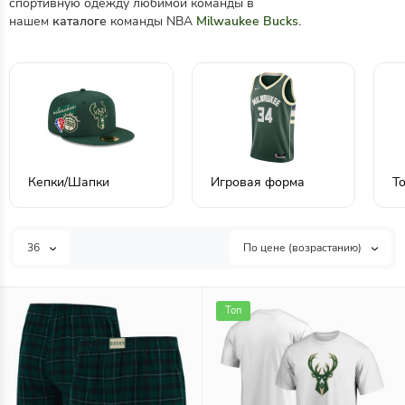
спортивную одежду любимой команды в
нашем
каталоге
команды NBA
Milwaukee Bucks
.
Кепки/Шапки
Игровая форма
Т
36
По цене (возрастанию)
Топ