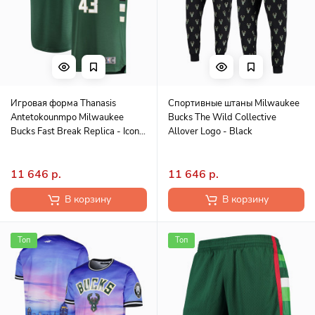
Игровая форма Thanasis
Спортивные штаны Milwaukee
Antetokounmpo Milwaukee
Bucks The Wild Collective
Bucks Fast Break Replica - Icon
Allover Logo - Black
Edition - Hunter Green
11 646 р.
11 646 р.
В корзину
В корзину
Топ
Топ