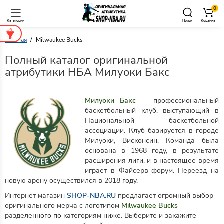
0
Категории
Поиск
Корзина
Главная
Milwaukee Bucks
Полный каталог оригинальной
атрибутики НБА Милуоки Бакс
Милуоки Бакс
— профессиональный
баскетбольный клуб, выступающий в
Национальной баскетбольной
ассоциации. Клуб базируется в городе
Милуоки, Висконсин. Команда была
основана в 1968 году, в результате
расширения лиги, и в настоящее время
играет в Файсерв-форум. Переезд на
новую арену осуществился в 2018 году.
Интернет магазин
SHOP-NBA.RU
предлагает огромный выбор
оригинального мерча с логотипом
Milwaukee Bucks
разделенного по категориям ниже. Выберите и закажите